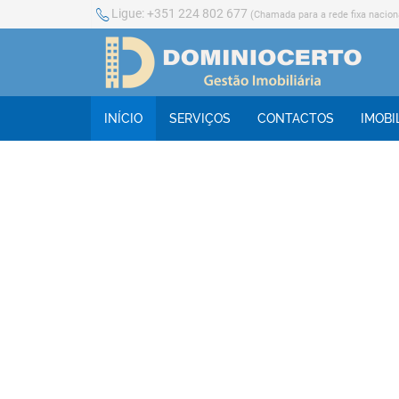
Ligue:
+351 224 802 677
(Chamada para a rede fixa nacion
INÍCIO
SERVIÇOS
CONTACTOS
IMOBI