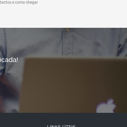
ntactos e como chegar
icada!