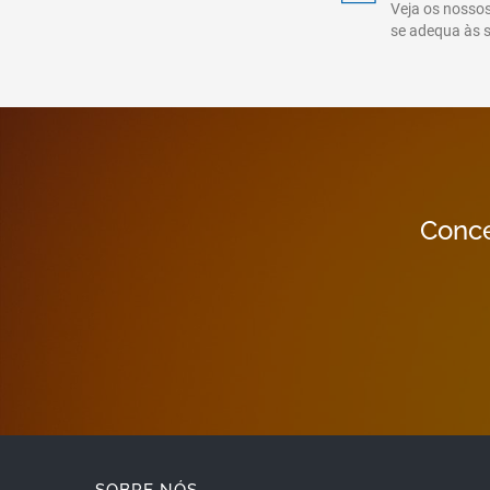
Veja os nossos
se adequa às 
Conce